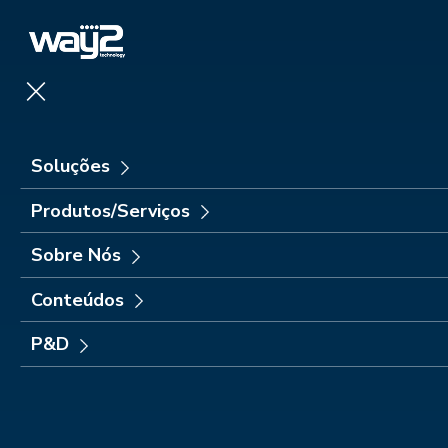
Soluções
Produto
×
Soluções
Produtos/Serviços
Sobre Nós
Conteúdos
P&D