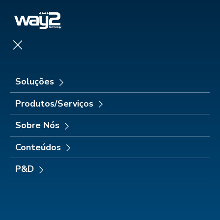
Soluções
×
Produtos/Serviços
Sobre nós
Soluções
P&D
Blog
Produtos/Serviços
Conteúdos
ENTRE EM CONTATO
Sobre Nós
O blog da Way2 é uma fonte indispensável de informações
Conteúdos
para profissionais que buscam se atualizar sobre as
tendências e os desafios do mercado de energia.
P&D